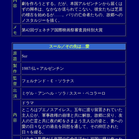
内
劇を作ろうとする。だが、本国アルゼンチンから届くは
容
ずの脚本は、なかなか送られてこない。彼女たちは芝居
の稽古を始めるが……。パリの亡命者たちの、故郷への
ノスタルジーを描く。
メ
第42回ヴェネチア国際映画祭審査員特別大賞
モ
スール／その先は…愛
原
Sur
題
製
1987/仏＝アルゼンチン
作
監
フェルナンド・Ｅ・ソラナス
督
出
ミゲル・アンヘル・ソラ / ススー・ペコラーロ
演
ドラマ
ところはブエノスアイレス。五年に渡り留置されていた
内
主人公が、軍事政権の崩壊と共に解放。故郷に戻り、友
容
人の亡霊と共に夜の町をさまよう主人公の姿と、妻への
愛の日々などの過去を回想を通して、その抑圧された
日々を綴る。
ソラナス監督が八年間の亡命生活から祖国に帰り作った