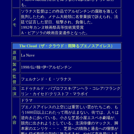
も。
ソラナス監督はこの作品でアルゼンチンの腐敗を激しく
批判したため、メナム大統領に名誉棄損で訴えられ、法
メ
廷で証言した翌日、狙撃され、負傷した。
モ
1992年カンヌ映画祭高等技術賞受賞
A・ピアソラの映画音楽遺作となった。
The Cloud（ザ・クラウド：雨降るブエノスアイレス）
原
La Nuve
題
製
1998/仏=独=伊=アルゼンチン
作
監
フェルナンド・Ｅ・ソラナス
督
出
エドゥナルド・パブロフスキ/アンヘラ・コレア/フランク
演
リン・カイセド/クリストフ・マラボイ
ドラマ
ブエノスアイレスの上空には重苦しい雲がたちこめ、も
う1600日以上にわたって雨が止まない。街では、人々は
内
逆向きに歩いている。小さな芝居小屋エスペホ劇場が、
容
競売に出されようとしている。主演俳優のマックス、脚
本家のエンリケ・・・、芝居への情熱と過去への憧憬が
断ち切ず劇場の存続に努力するが、やがて市当局による