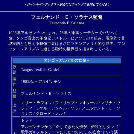
＞ジャンルインデックスへ戻るにはウィンドウを閉じてください
フェルナンド・Ｅ・ソラナス監督
Fernando E. Solanas
1936年アルゼンチン生まれ。76年の軍事クーデターでパリへ亡
命。タンゴ音楽の革命児アストル・ピアソラのと組み、現像的で非
現実的とも思える映像世界はまさにラテンアメリカ的な世界。マジ
ック・レアリズムに通じる独特の世界観を描き出している。
タンゴ－ガルデルの亡命－
原
Tangos, l'exil de Gardel
題
製
1985/仏＝アルゼンチン
作
監
フェルナンド・Ｅ・ソラナス
督
マリー・ラフォレ / フィリップ・レオタール / マリナ・ヴ
出
ラディ / ミゲル・アンヘル・ソラ / フェルナンド・Ｅ・ソ
演
ラナス / クロード・メルキ
ドラマ
アルゼンチンから亡命してきた女優が、伝説的なタンゴ
歌手ガルデルをテーマにした“ガルデルの亡命”という演