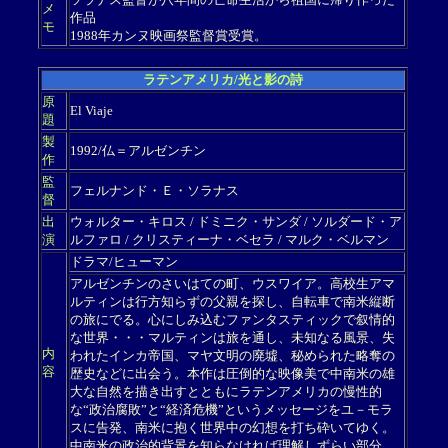
メ
作品
モ
1988年カンヌ映画祭監督賞受賞。
ラテンアメリカ/光と影の詩
原
El Viaje
題
製
1992/仏＝アルゼンチン
作
監
フェルナンド・Ｅ・ソラナス
督
出
ウォルター・キロス / ドミニク・サンダ / ソルダード・ア
演
ルファロ / クリスティーナ・ベセラ / マルク・ベルマン
ドラマ/ヒューマン
アルゼンチンのさいはての町、ウスワイア。高校生アマ
ルティンは行方知らずの父親を探し、自転車で南米縦断
の旅にでる。心にしみ込むファンタスティックで叙情的
な世界・・・マルティンは旅を通し、未知なる風景、失
内
われたインカ帝国、マヤ文明の廃墟、秘められた略奪の
容
歴史などに出会う。本作は圧倒的な映像美で中南米の雄
大な自然を描き出すとともにラテンアメリカの慢性的
な“政治腐敗”と“経済危機”というメッセージをユ－モラ
スに告発、南米に抱く世界中の幻想を打ち砕いてゆく。
中南米の政治的背景を知らなければ理解しずらい部分