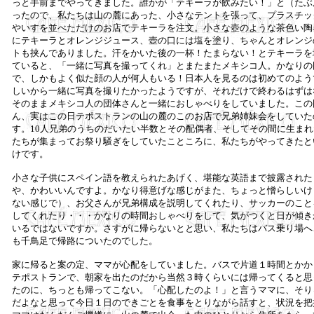
っと手前までやってきました。誰かが「テキーラが飲みたい！」と（たぶ
ったので、私たちは山の麓にあった、小さなテントを張って、プラスチッ
やいすを並べただけのお店でテキーラを注文。小さな壺のような茶色い陶
にテキーラとオレンジジュース、壺の口には塩を塗り、ちゃんとオレンジ
トも挟んでありました。汗をかいた後の一杯！たまらない！とテキーラを
ていると、「一緒に写真を撮ってくれ」とまたまたメキシコ人。かなりの
で、しかもよく似た顔の人が何人もいる！日本人を見るのは初めてのよう
しいから一緒に写真を撮りたかったようですが、それだけで終わるはずは
そのままメキシコ人の団体さんと一緒におしゃべりをしていました。この
ん、実はこの日テポストランの山の麓のこのお店で兄弟姉妹会をしていた
す。10人兄弟のうちのだいたい半数とその配偶者、そしてその間に生まれ
たちが集まってお祭り騒ぎをしていたこところに、私たちがやってきたと
けです。
小さな子供にスペイン語を教えられたあげく、堪能な英語まで披露された
や、かわいいんですよ。かなり得意げな感じがまた、ちょっと憎らしいけ
ない感じで）、お父さんが兄弟構成を説明してくれたり、サッカーのこと
してくれたり・・・かなりの時間おしゃべりをして、気がつくと日が傾き
いるではないですか。さすがに帰らないとと思い、私たちはバス乗り場へ
も千鳥足で帰路についたのでした。
家に帰ると案の定、ママが心配をしていました。バスで片道１時間とかか
テポストランで、朝家を出たのだから当然３時くらいには帰ってくると思
たのに、ちっとも帰ってこない。「心配したのよ！」と言うママに、そり
だよなと思って今日１日のできごとを食事をとりながら話すと、状況を把