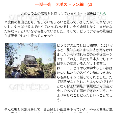
一期一会 テポストラン編 (2
)
このコラムの感想をお待ちしています！＞＞宛先は
こちら
２度目の登山とあり、ちょろいちょろいと思っていましたが、それなりに
いし、やっぱり犬はでかくていっぱいいるし、全く余裕もなく「まだかな
だかな～」といいながら登っていました。そして、ピラミデからの景色は
らず圧巻でした！登ってよかった！
ピラミデの上でしばし物思いにふけっ
ると、見知らぬメキシコ人が声をかけ
ました。もう慣れっこのシチュエーシ
です。「ねえ、君たち日本人でしょ？
日本人の友達いるんだよ！名前は
ね・・・」どうやら大学生らしい彼は
たない私たちのスペイン語につきあい
らも楽しそうに話してくれました。た
て話題がふくらむことはないのですが
となくお互い満足。偶然ながら出会え
少しであっても話ができたということ
より幸せなことだったということでし
う。
そんな彼とお別れをして、また険しい山道を下っていき、やっと商店が並