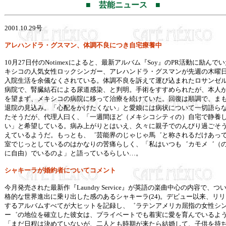
■ 芸能ニュース ■
2001.10.29
号
アレハンドラ・グスマン、体調不良につき自宅療養中
10月27日付のNotimexによると、最新アルバム『Soy』のPR活動に励んで
キシコの人気女性ロックシンガー、アレハンドラ・グスマンが先週の木曜
入院生活を余儀なくされている。体調不良を訴えて運び込まれたロサンゼ
病院で、腎臓結石による尿道感染、と判明。手術をすすめられたが、本人
を望まず、メキシコの病院に移って治療を続けていた。回復は順調で、ま
退院の見込み。「心配をかけたくない」と愛娘には病状について一切語ら
たそうだが、代理人曰く、「一週間ほど（メキシコシティの）自宅で静養
い」と希望している。病み上がりとはいえ、久々に親子でのんびり過ごそ
えているようだ。もっとも、゛芸能界のじゃじゃ馬゛と称されるだけあっ
室でじっとしているのはかなりの苦痛らしく、「私はいつも゛カモメ゛（
に自由）でいるのよ」と語っているらしい…。
シャキーラが婚約者についてコメント
今月発売された最新作『Laundry Service』が英語の楽曲中心の内容で、つ
格的な世界進出に乗り出した感のあるシャキーラ(24)。デビュー以来、リ
するアルバムすべてが大ヒットを記録し、゛ラテンアメリカ屈指の女性シ
ー゛の地位を確立した彼女は、プライベートでも着実に愛を育んでいるよ
「まだ日程は決めていないが、二人とも時期が来たら結婚して、子供を持