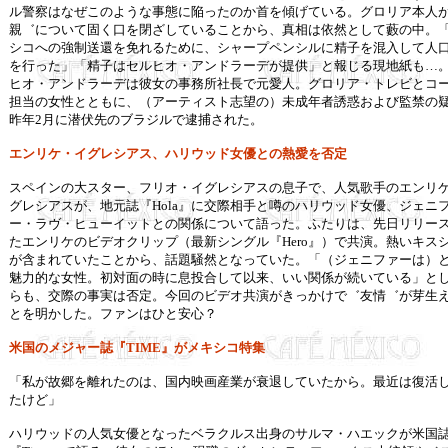
ル警察はなぜこのような事態に陥ったのか首を傾げている。グロリア本人
親゛について固く口を閉ざしていることから、真相は依然として藪の中。
シコへの強制送還を免れるために、シャープペンシルに精子を混入して人
を行った」「精子はセルヒオ・アンドラーデが提供」と報じる現地紙も…
ヒオ・アンドラーデは彼女の事務所社長で元愛人。グロリア・トレビとコ
担当の女性とともに、（アーティスト志望の）未成年者誘惑および監禁の
昨年2月に潜伏先のブラジルで逮捕された。
エンリケ・イグレシアス、ハリウッド女優との熱愛を否定
スペインの大スター、フリオ・イグレシアスの息子で、人気歌手のエンリ
グレシアスが、地元誌『Hola』に交際相手と噂のハリウッド女優、ジェニ
ー・ラヴ・ヒューイットとの関係について語った。ふたりは、先日リリー
たエンリケのビデオクリップ（最新シングル『Hero』）で共演。熱いキス
が含まれていたことから、話題騒然となっていた。「（ジェニファーは）
魅力的な女性。初対面の時に息投合して以来、いい関係が続いている」と
らも、交際の事実は否定。今回のビデオ共演がきっかけで゛友情゛が芽生
とを明かした。ファンはひと安心？
米国のメジャー誌『
TIME
』がメキシコ特集
「私が故郷を離れたのは、国内映画産業が衰退していたから。最近は復活
たけど」
ハリウッドの人気女優となったベラクルス出身のサルマ・ハエックが米国