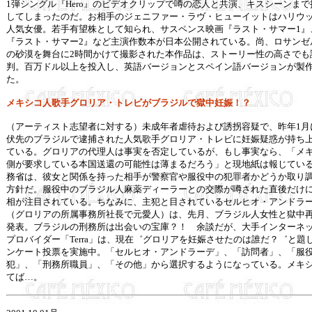
1弾シングル『Hero』のビデオクリップで噂の恋人と共演、キスシーンまで
してしまったのだ。お相手のジェニファー・ラヴ・ヒューイットはハリウ
人気女優。若手有望株として知られ、サスペンス映画『ラスト・サマー1』
『ラスト・サマー2』など主演作数本が日本公開されている。尚、ロサンゼ
の砂漠を舞台に2時間かけて撮影された本作品は、ストーリー性の高さでも
判。百万ドル以上を投入し、英語バージョンとスペイン語バージョンが製
た。
メキシコ人歌手グロリア・トレビがブラジルで獄中妊娠！？
（アーティスト志望者に対する）未成年者虐待および誘拐容疑で、昨年1月
伏先のブラジルで逮捕された人気歌手グロリア・トレビに妊娠疑惑が持ち
ている。グロリアの代理人は事実を否定しているが、もし事実なら、「メ
側が要求している本国送還の可能性は薄まるだろう」と現地紙は報じてい
務省は、彼女と関係を持った相手が警察官や服役中の犯罪者かどうか取り
方針だ。服役中のブラジル人麻薬ディーラーとの交際が噂された直後だけ
相が注目されている。ちなみに、主犯と目されているセルヒオ・アンドラ
（グロリアの所属事務所社長で元愛人）は、先月、ブラジル人女性と獄中
発表。ブラジルの刑務所は出会いの宝庫？！ 余談だが、大手インターネ
プロバイダー「Terra」は、現在゛グロリアを妊娠させたのは誰だ？゛と題
ンケート投票を実施中。「セルヒオ・アンドラーデ」、「訪問者」、「服
犯」、「刑務所職員」、「その他」から選択するようになっている。メキ
てば…。