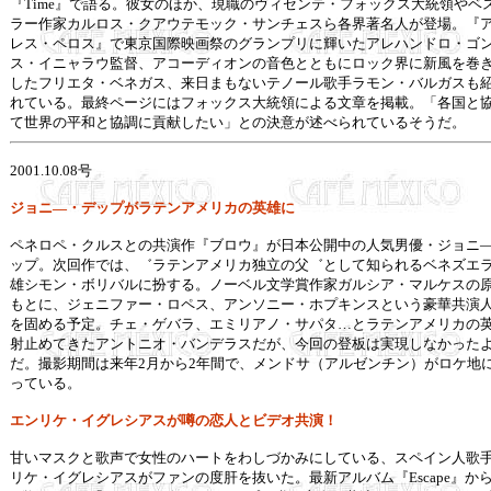
『Time』で語る。彼女のほか、現職のヴィセンテ・フォックス大統領やベ
ラー作家カルロス・クアウテモック・サンチェスら各界著名人が登場。『
レス・ペロス』で東京国際映画祭のグランプリに輝いたアレハンドロ・ゴ
ス・イニャラウ監督、アコーディオンの音色とともにロック界に新風を巻
したフリエタ・ベネガス、来日まもないテノール歌手ラモン・バルガスも
れている。最終ページにはフォックス大統領による文章を掲載。「各国と
て世界の平和と協調に貢献したい」との決意が述べられているそうだ。
2001.10.08
号
ジョニ―・デップがラテンアメリカの英雄に
ペネロペ・クルスとの共演作『ブロウ』が日本公開中の人気男優・ジョニ
ップ。次回作では、゛ラテンアメリカ独立の父゛として知られるベネズエ
雄シモン・ボリバルに扮する。ノーベル文学賞作家ガルシア・マルケスの
もとに、ジェニファー・ロペス、アンソニー・ホプキンスという豪華共演
を固める予定。チェ・ゲバラ、エミリアノ・サパタ…とラテンアメリカの
射止めてきたアントニオ・バンデラスだが、今回の登板は実現しなかった
だ。撮影期間は来年2月から2年間で、メンドサ（アルゼンチン）がロケ地
っている。
エンリケ・イグレシアスが噂の恋人とビデオ共演！
甘いマスクと歌声で女性のハートをわしづかみにしている、スペイン人歌
リケ・イグレシアスがファンの度肝を抜いた。最新アルバム『Escape』か