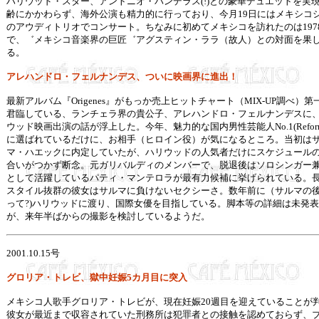
ハリウッド・スター、アントニオ・バンデラス(!)との豪華デュエットを実
齢にかかわらず、海外公演も精力的に行っており、今月19日にはメキシコ
のアウディトリオでコンサート。ちなみに初めてメキシコを訪れたのは197
で、゛メキシコ音楽界の巨匠゛アグスティン・ララ（故人）との対面を果
る。
アレハンドロ・フェルナンデス、ついに映画界に進出！
最新アルバム『Origenes』がもっか売上ヒットチャート（MIX-UP調べ）第
君臨している、ランチェラ界の貴公子、アレハンドロ・フェルナンデスに
ウッド映画出演の話が浮上した。今年、魅力的な国内男性芸能人No.1(Reform
に選ばれているだけに、お相手（ヒロイン役）が気になるところ。当初は
マ・ハエックに内定していたが、ハリウッドの人気者だけにスケジュール
合いがつかず断念。元ガリバルディのメンバーで、脱退後はソロシンガー
として活躍しているパティ・マンテロラが最有力候補に挙げられている。
スタイル抜群の彼女はサルマに負けないセクシーさ。数年前に（サルマの
って?)ハリウッドに渡り、国際女優を目指している。脚本等の詳細は未発
が、来年半ばからの撮影を検討しているようだ。
2001.10.15
号
グロリア・トレビ、獄中妊娠5カ月目に突入
メキシコ人歌手グロリア・トレビが、現在妊娠20週目を迎えていることが
彼女が最近まで収容されていた刑務所は犯罪者との接触を認めておらず、