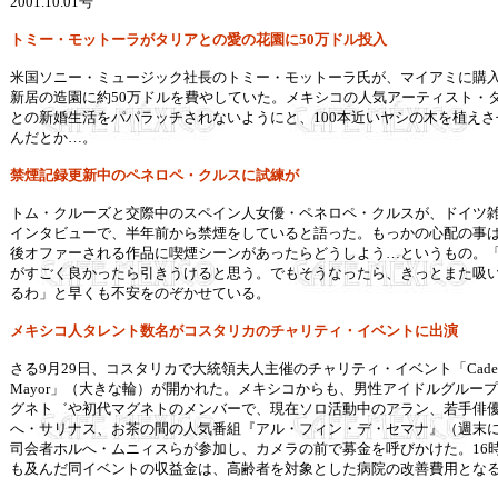
2001.10.01
号
トミー・モットーラがタリアとの愛の花園に50万ドル投入
米国ソニー・ミュージック社長のトミー・モットーラ氏が、マイアミに購
新居の造園に約50万ドルを費やしていた。メキシコの人気アーティスト・
との新婚生活をパパラッチされないようにと、100本近いヤシの木を植えさ
んだとか…。
禁煙記録更新中のペネロペ・クルスに試練が
トム・クルーズと交際中のスペイン人女優・ペネロペ・クルスが、ドイツ
インタビューで、半年前から禁煙をしていると語った。もっかの心配の事
後オファーされる作品に喫煙シーンがあったらどうしよう…というもの。
がすごく良かったら引きうけると思う。でもそうなったら、きっとまた吸
るわ」と早くも不安をのぞかせている。
メキシコ人タレント数名がコスタリカのチャリティ・イベントに出演
さる9月29日、コスタリカで大統領夫人主催のチャリティ・イベント「Cad
Mayor」（大きな輪）が開かれた。メキシコからも、男性アイドルグルー
グネト゛や初代マグネトのメンバーで、現在ソロ活動中のアラン、若手俳
へ・サリナス、お茶の間の人気番組『アル・フィン・デ・セマナ』（週末
司会者ホルへ・ムニィスらが参加し、カメラの前で募金を呼びかけた。16
も及んだ同イベントの収益金は、高齢者を対象とした病院の改善費用とな