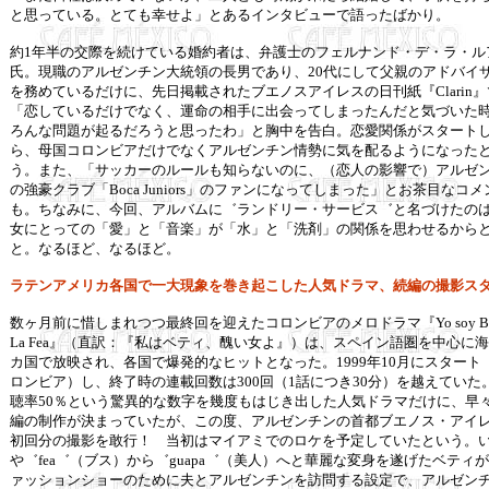
と思っている。とても幸せよ」とあるインタビューで語ったばかり。
約1年半の交際を続けている婚約者は、弁護士のフェルナンド・デ・ラ・ル
氏。現職のアルゼンチン大統領の長男であり、20代にして父親のアドバイ
を務めているだけに、先日掲載されたブエノスアイレスの日刊紙『Clarin
「恋しているだけでなく、運命の相手に出会ってしまったんだと気づいた
ろんな問題が起るだろうと思ったわ」と胸中を告白。恋愛関係がスタート
ら、母国コロンビアだけでなくアルゼンチン情勢に気を配るようになった
う。また、「サッカーのルールも知らないのに、（恋人の影響で）アルゼ
の強豪クラブ「Boca Juniors」のファンになってしまった」とお茶目なコメ
も。ちなみに、今回、アルバムに゛ランドリー・サービス゛と名づけたの
女にとっての「愛」と「音楽」が「水」と「洗剤」の関係を思わせるから
と。なるほど、なるほど。
ラテンアメリカ各国で一大現象を巻き起こした人気ドラマ、続編の撮影ス
数ヶ月前に惜しまれつつ最終回を迎えたコロンビアのメロドラマ『Yo soy Bet
La Fea』（直訳：『私はベティ、醜い女よ』）は、スペイン語圏を中心に海
カ国で放映され、各国で爆発的なヒットとなった。1999年10月にスタート
ロンビア）し、終了時の連載回数は300回（1話につき30分）を越えていた
聴率50％という驚異的な数字を幾度もはじき出した人気ドラマだけに、早
編の制作が決まっていたが、この度、アルゼンチンの首都ブエノス・アイ
初回分の撮影を敢行！ 当初はマイアミでのロケを予定していたという。
や゛fea゛（ブス）から゛guapa゛（美人）へと華麗な変身を遂げたベティ
ァッションショーのために夫とアルゼンチンを訪問する設定で、アルゼン