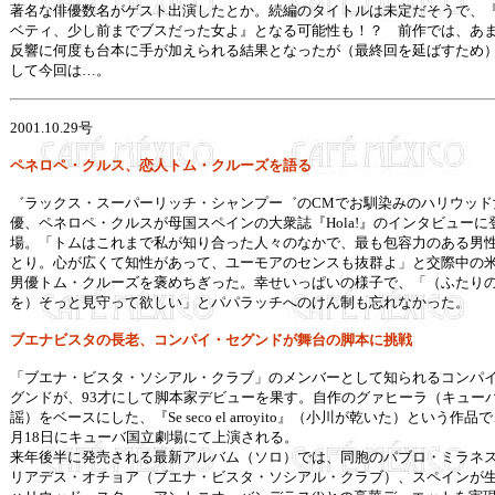
著名な俳優数名がゲスト出演したとか。続編のタイトルは未定だそうで、
ベティ、少し前までブスだった女よ』となる可能性も！？ 前作では、あ
反響に何度も台本に手が加えられる結果となったが（最終回を延ばすため
して今回は…。
2001.10.29
号
ペネロペ・クルス、恋人トム・クルーズを語る
゛ラックス・スーパーリッチ・シャンプー゛のCMでお馴染みのハリウッド
優、ペネロペ・クルスが母国スペインの大衆誌『Hola!』のインタビューに
場。「トムはこれまで私が知り合った人々のなかで、最も包容力のある男
とり。心が広くて知性があって、ユーモアのセンスも抜群よ」と交際中の
男優トム・クルーズを褒めちぎった。幸せいっぱいの様子で、「（ふたり
を）そっと見守って欲しい」とパパラッチへのけん制も忘れなかった。
ブエナビスタの長老、コンパイ・セグンドが舞台の脚本に挑戦
「ブエナ・ビスタ・ソシアル・クラブ」のメンバーとして知られるコンパ
グンドが、93才にして脚本家デビューを果す。自作のグァヒーラ（キュー
謡）をベースにした、『Se seco el arroyito』（小川が乾いた）という作品で
月18日にキューバ国立劇場にて上演される。
来年後半に発売される最新アルバム（ソロ）では、同胞のパブロ・ミラネ
リアデス・オチョア（ブエナ・ビスタ・ソシアル・クラブ）、スペインが