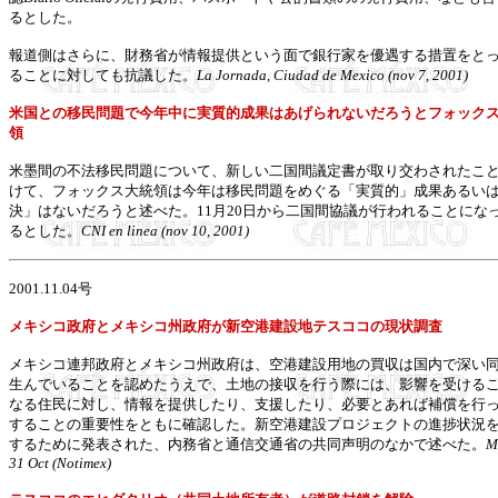
るとした。
報道側はさらに、財務省が情報提供という面で銀行家を優遇する措置をと
ることに対しても抗議した。
La Jornada, Ciudad de Mexico (nov 7, 2001)
米国との移民問題で今年中に実質的成果はあげられないだろうとフォック
領
米墨間の不法移民問題について、新しい二国間議定書が取り交わされたこ
けて、フォックス大統領は今年は移民問題をめぐる「実質的」成果あるい
決」はないだろうと述べた。11月20日から二国間協議が行われることにな
るとした。
CNI en linea (nov 10, 2001)
2001.11.04号
メキシコ政府とメキシコ州政府が新空港建設地テスココの現状調査
メキシコ連邦政府とメキシコ州政府は、空港建設用地の買収は国内で深い
生んでいることを認めたうえで、土地の接収を行う際には、影響を受ける
なる住民に対し、情報を提供したり、支援したり、必要とあれば補償を行
することの重要性をともに確認した。新空港建設プロジェクトの進捗状況
するために発表された、内務省と通信交通省の共同声明のなかで述べた。
M
31 Oct (Notimex)