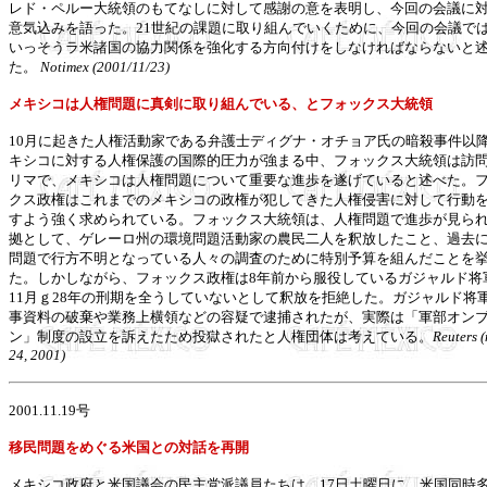
レド・ペルー大統領のもてなしに対して感謝の意を表明し、今回の会議に
意気込みを語った。21世紀の課題に取り組んでいくために、今回の会議で
いっそうラ米諸国の協力関係を強化する方向付けをしなければならないと
た。
Notimex (2001/11/23)
メキシコは人権問題に真剣に取り組んでいる、とフォックス大統領
10月に起きた人権活動家である弁護士ディグナ・オチョア氏の暗殺事件以
キシコに対する人権保護の国際的圧力が強まる中、フォックス大統領は訪
リマで、メキシコは人権問題について重要な進歩を遂げていると述べた。
クス政権はこれまでのメキシコの政権が犯してきた人権侵害に対して行動
すよう強く求められている。フォックス大統領は、人権問題で進歩が見ら
拠として、ゲレーロ州の環境問題活動家の農民二人を釈放したこと、過去
問題で行方不明となっている人々の調査のために特別予算を組んだことを
た。しかしながら、フォックス政権は8年前から服役しているガジャルド将
11月ｇ28年の刑期を全うしていないとして釈放を拒絶した。ガジャルド将
事資料の破棄や業務上横領などの容疑で逮捕されたが、実際は「軍部オン
ン」制度の設立を訴えたため投獄されたと人権団体は考えている。
Reuters 
24, 2001)
2001.11.19号
移民問題をめぐる米国との対話を再開
メキシコ政府と米国議会の民主党派議員たちは、17日土曜日に、米国同時