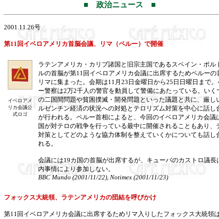
■ 政治ニュース ■
2001.11.26号
第11回イベロアメリカ首脳会議、リマ（ペルー）で開催
ラテンアメリカ・カリブ諸国と旧宗主国であるスペイン・ポル
ルの首脳が第11回イベロアメリカ会議に出席するためペルーの
リマに集まった。会期は11月23日金曜日から25日日曜日まで。
ー警察は2万2千人の警官を動員して警備にあたっている。いく
の二国間問題や貧困撲滅・開発問題といった議題と共に、厳し
イベロアメ
リカ会議公
ルゼンチン経済の状況への対処とテロリズム対策を中心に話し
式ロゴ
が行われる。ペルー首相によると、今回のイベロアメリカ会議
国が対テロの戦争を行っている最中に開催されることもあり、
対策としてどのような協力体制を整えていくかについても話し
れる。
会議には19カ国の首脳が出席するが、キューバのカストロ議長
内事情により参加しない。
BBC Mundo (2001/11/22), Notimex (2001/11/23)
フォックス大統領、ラテンアメリカの団結を呼びかけ
第11回イベロアメリカ会議に出席するためリマ入りしたフォックス大統領