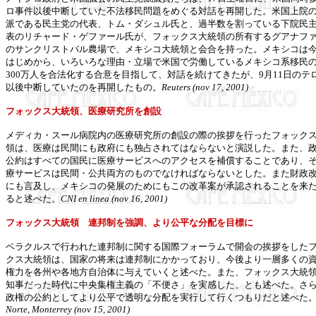
ロ事件以後中断していた不法移民問題をめぐる対話を再開した。米国上院
派である民主党の代表、トム・ダシュル氏と、過半数を割っている下院民
表のリチャード・ゲファール氏が、フォックス大統領の所有するグアナフ
のサンクリストバル農場で、メキシコ大統領と会合を持った。メキシコは
はじめから、いろいろな理由・立場で米国で労働しているメキシコ系移民
300万人を合法化する合意を目指して、対話を続けてきたが、9月11日のテ
以後中断していたのを再開したもの。
Reuters (nov 17, 2001)
フォックス大統領、医療研究所を創設
メディカ・スール病院内の医療研究所の創設の際の挨拶を行ったフォック
領は、医療は民間にも政府にも独占されてはならないと演説した。また、
公約はすべての国民に医療サービスへのアクセスを補償することであり、
療サービスは民間・公共両方のものでなければならないとした。また財政
にも言及し、メキシコの発展のためにもこの改革案が承認されることを来
ると述べた。
CNI en linea (nov 16, 2001)
フォックス大統領 連邦制を強調、より公平な分配を目標に
ベラクルスで行われた連邦制に関する国際フォーラムで開会の挨拶をした
クス大統領は、国家の将来は連邦制にかかっており、今後より一層多くの
権力を各州や各地方自治体に与えていくと述べた。また、フォックス大統
知事だった時代に中央集権主義の「不便さ」を実感した、とも述べた。さ
政権の公約としてより公平で透明な分配を実行して行くつもりだと述べた
Norte, Monterrey (nov 15, 2001)