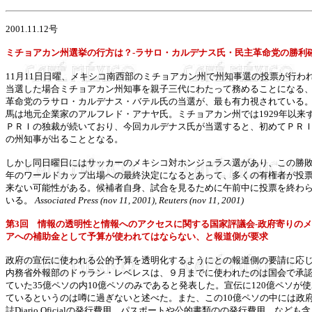
2001.11.12号
ミチョアカン州選挙の行方は？-ラサロ・カルデナス氏・民主革命党の勝利
11月11日日曜、メキシコ南西部のミチョアカン州で州知事選の投票が行わ
当選した場合ミチョアカン州知事を親子三代にわたって務めることになる
革命党のラサロ・カルデナス・バテル氏の当選が、最も有力視されている
馬は地元企業家のアルフレド・アナヤ氏。ミチョアカン州では1929年以来
ＰＲＩの独裁が続いており、今回カルデナス氏が当選すると、初めてＰＲ
の州知事が出ることとなる。
しかし同日曜日にはサッカーのメキシコ対ホンジュラス選があり、この勝
年のワールドカップ出場への最終決定になるとあって、多くの有権者が投
来ない可能性がある。候補者自身、試合を見るために午前中に投票を終わ
いる。
Associated Press (nov 11, 2001), Reuters (nov 11, 2001)
第3回 情報の透明性と情報へのアクセスに関する国家評議会-政府寄りの
アへの補助金として予算が使われてはならない、と報道側が要求
政府の宣伝に使われる公的予算を透明化するようにとの報道側の要請に応
内務省外報部のドゥラン・レベレスは、９月までに使われたのは国会で承
ていた35億ペソの内10億ペソのみであると発表した。宣伝に120億ペソが
ているというのは噂に過ぎないと述べた。また、この10億ペソの中には政
誌Diario Oficialの発行費用、パスポートや公的書類のの発行費用、なども