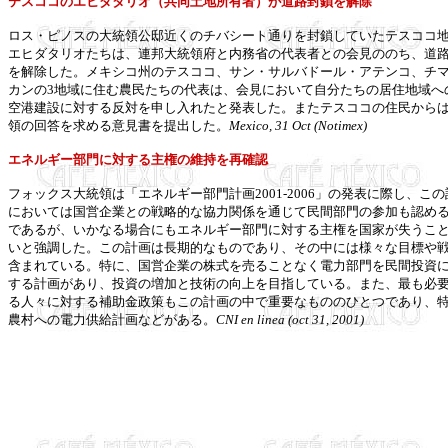
テスココのエヒダタリオ（共同土地所有者）が道路封鎖を解除
ロス・ピノスの大統領公邸近くのチバシート通りを封鎖していたテスココ
エヒダタリオたちは、連邦大統領府と内務省の代表者との会見ののち、道
を解除した。メキシコ州のテスココ、サン・サルバドール・アテンコ、チ
カンの3地域に住む農民たちの代表は、会見において自分たちの居住地域へ
空港建設に対する反対を申し入れたと発表した。またテスココの住民から
領の回答を求める意見書を提出した。
Mexico, 31 Oct (Notimex)
エネルギー部門に対する主権の維持を再確認
フォックス大統領は「エネルギー部門計画2001-2006」の発表に際し、この
においては国営企業との戦略的な協力関係を通じて民間部門の参加も認め
であるが、いかなる場合にもエネルギー部門に対する主権を国家が失うこ
いと強調した。この計画は長期的なものであり、その中には様々な目標や
含まれている。特に、国営企業の株式を売ることなく電力部門を民間投資
する計画があり、投資の増加と技術の向上を目指している。また、最も必
る人々に対する補助金政策もこの計画の中で重要なもののひとつであり、
農村への電力供給計画などがある。
CNI en linea (oct 31, 2001)