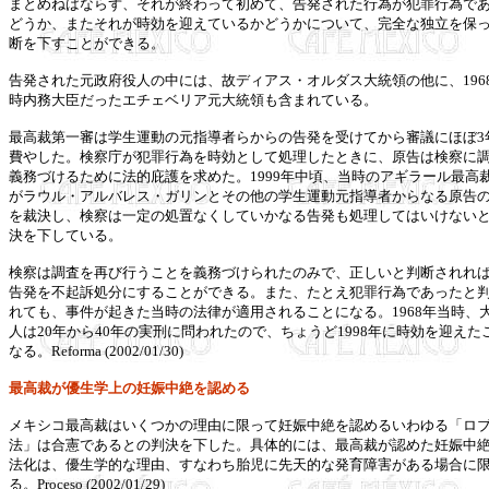
まとめねばならず、それが終わって初めて、告発された行為が犯罪行為で
どうか、またそれが時効を迎えているかどうかについて、完全な独立を保
断を下すことができる。
告発された元政府役人の中には、故ディアス・オルダス大統領の他に、196
時内務大臣だったエチェベリア元大統領も含まれている。
最高裁第一審は学生運動の元指導者らからの告発を受けてから審議にほぼ3
費やした。
検察庁が犯罪行為を時効として処理したときに、原告は検察に
義務づけるために法的庇護を求めた。
1999年中頃、当時のアギラール最高
がラウル・アルバレス・ガリンとその他の学生運動元指導者からなる原告
を裁決し、検察は一定の処置なくしていかなる告発も処理してはいけない
決を下している。
検察は調査を再び行うことを義務づけられたのみで、正しいと判断されれ
告発を不起訴処分にすることができる。また、たとえ犯罪行為であったと
れても、事件が起きた当時の法律が適用されることになる。1968年当時、
人は20年から40年の実刑に問われたので、ちょうど1998年に時効を迎えた
なる。Reforma (2002/01/30)
最高裁が優生学上の妊娠中絶を認める
メキシコ最高裁はいくつかの理由に限って妊娠中絶を認めるいわゆる「ロ
法」は合憲であるとの判決を下した。具体的には、最高裁が認めた妊娠中
法化は、優生学的な理由、すなわち胎児に先天的な発育障害がある場合に
る。Proceso (2002/01/29)