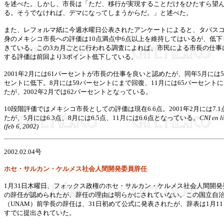
を述べた。しかし、市長は「ただ、移行が実現することだけをひたすら望
る。そうでなければ、デマになってしまうからだ。」と述べた。
また、レフォルマ紙に今週水曜日公表されたアンケートによると、タバス
身のメキシコ市長への評価は10点満点中6点以上を維持してはいるが、低下
きている。この3カ月ごとに行われる調査によれば、市民による市長の仕事
する評価は前回より3ポイント低下している。
2001年2月には61パーセントが市長の仕事を良いと認めたが、同年5月には5
セントに低下。8月には59パーセントにまで回復、11月には65パーセント
たが、2002年2月では62パーセントとなっている。
10段階評価ではメキシコ市長としての評価は現在6.6点。2001年2月には7.1
たが、5月には6.3点、8月には6.5点、11月には6.6点となっている。
CNI en l
(feb 6, 2002)
2002.02.04号
ホセ・サルカン・ケルメス社会人間開発委員辞任
1月31日木曜日、フォックス政権のホセ・サルカン・ケルメス社会人間開発
の辞任が認められたが、辞任の理由は明らかにされていない。この国立自
（UNAM）前学長の辞任は、31日初めて公式に発表されたが、辞表は1月1
すでに提出されていた。