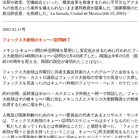
法部や政党、労働組合といった、構造改革を推進するために不可欠なアク
ちの合意という条件を備えられないまま連邦政府が提案した「国家開発の
政治的合意」を拒絶した。La Jornada, Ciudad de Mexico (feb 15, 2002)
2002.02.11号
フォックス大統領のキューバ訪問終了
メキシコ-キューバ間の外交関係を緊密にし安定化させるために行われたフ
ス大統領の24時間のキューバ訪問が2月4日終了した。両国は今年の5月、国
続100周年を迎える。両国の国交が途切れたことはない。
フォックス大統領は月曜日に共産主義反対派の人々のグループと会合をも
り、フィデル・カストロ議長はフォックス大統領の空港での見送りに欠席
フォックスを見送ったのはキューバ外相のフェリーペ・ペレス・ロケだっ
約45分間、反対派はホルヘ・カスタニェダ外相と一対一で対話した。フォ
大統領はその後キューバ島に住むメキシコ人とメキシコ大使館職員との朝
出席するために場を外した。
人権及び国家和解のためのキューバ委員会の代表であるエリサルド・サン
は、フォックス大統領のキューバ訪問のスケジュールはタイトなものだっ
「私たちと会ってくれるとは奇跡的なことだ」と感想を述べた。「フォッ
統領が我々と会合を持ったということは、キューバに民主的変化をもたら
いう我々の平和的な努力が明らかに認められたということだ」と付け足し