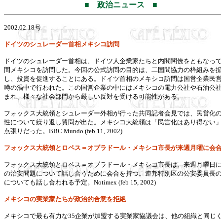
■ 政治ニュース ■
2002.02.18号
ドイツのシュレーダー首相メキシコ訪問
ドイツのシュレーダー首相は、ドイツ人企業家たちと内閣閣僚をともなっ
間メキシコを訪問した。今回の公式訪問の目的は、二国間協力の枠組みを
し、投資を促進することにある。ドイツ首相のメキシコ訪問は国営企業民
噂の渦中で行われた。この国営企業の中にはメキシコの電力公社や石油公
まれ、様々な社会部門から厳しい反対を受ける可能性がある。
フォックス大統領とシュレーダー外相が行った共同記者会見では、民営化
性について繰り返し質問が出た。メキシコ大統領は「民営化はあり得ない
点張りだった。BBC Mundo (feb 11, 2002)
フォックス大統領とロペス＝オブラドール・メキシコ市長が来週月曜に会
フォックス大統領とロペス＝オブラドール・メキシコ市長は、来週月曜日
の治安問題について話し合うために会合を持つ。連邦特別区の公安委員長
についても話し合われる予定。Notimex (feb 15, 2002)
メキシコの実業家たちが政治的合意を拒絶
メキシコで最も有力な35企業が加盟する実業家協議会は、他の組織と同じ