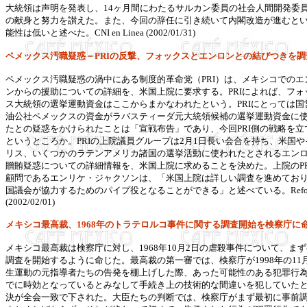
大統領は声明を発表し、14ヶ月間にわたるサルカン委員の社会人間開発委
の献身と努力を讃えた。また、今回の辞任に引き続いて内閣改造が進むと
能性は低いと述べた。CNI en Linea (2002/01/31)
ペメックス汚職疑惑－PRIの反撃、フォックスとエンロンとの結びつきを調
ペメックス汚職疑惑の渦中にある制度的革命党（PRI）は、メキシコでのエ
ンからの援助についての詳細を、米国上院に要求する。PRIによれば、フォ
ス大統領の選挙運動資金はここからまかなわれたという。PRIにとっては国
油公社ペメックスの資金がラバスティーダ元大統領候補の選挙運動資金に
たとの疑惑をかけられたことは「宣戦布告」であり、今回PRI側の戦略を立
というところか。PRIの上院議員グループは2月1日長い会合を持ち、米国や
リス、いくつかのラテンアメリカ諸国の選挙活動に使われたとされるエン
贈賄疑惑についての詳細情報を、米国上院に求めることを決めた。上院のPR
顧問であるエンリケ・ジャクソンは、「米国上院は詳しい調査を進めてお
国議会が協力するためのパイプ役となることができる」と述べている。Refor
(2002/02/01)
メキシコ最高裁、1968年のトラテロルコ事件に関する調査開始を検察庁に
メキシコ最高裁は検察庁に対し、1968年10月2日の虐殺事件について、ま
調査を開始するように命じた。最高裁の第一審では、検察庁が1998年の11
生運動の元指導者たちの告発を棚上げした際、あった可能性のある犯罪行
でに時効となっているとみなして手続き上の技術的な間違いを犯していた
決が全会一致で下された。大臣たちの判断では、検察庁がまず最初に事前