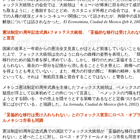
ォックス大統領との会合では、大統領は「キューバが将来に目を向けて成
ち取るように」と激励するにとどめ、カスタニェダ外相との会合では、キ
での人権の状況とメキシコ-キューバ関係について話されたが、拘留中の反
解放については話されなかった。
El Economista, Ciudad de Mexico (feb 4, 20
憲法制定85周年記念式典ﾑフォックス大統領、「妥協的な移行は受け入れな
と宣言
国家の改革と一年前からの憲法全文見直しがほとんど前進していないこと
た上で、フォックス大統領は次のように自らの政権の姿勢を表現した。「
移行のための協力者を探し求めている。しかし、移行のために妥協するこ
えられない。過去の一部分を記憶から消し去ることと引き替えに、政権へ
を得ようとも考えていない」。また、権力の行使の際に「和解の精神」を
といっても、それは「無処罰主義と迎合することではない」と警告した。
メキシコ憲法制定85周年式典を主催したフォックス大統領は、ペメックス
疑惑が浮上して以来初めてこの件について言及し、「ペメックスの汚職を
ようとする闘いを、その売上を隠そうとする策略であるなどと定義づける
実にばかげている」と強調した。
La Jornada, Ciudad de Mexico (feb 6, 2002)
「妥協的な移行は受け入れられない」とのフォックス宣言にロペス・オブ
ルメキシコ市長も同調
憲法制定85周年記念式典での演説でフォックス大統領が「妥協的な移行は
れない」と述べたことに対し、ロペス・オブラドールメキシコ市長も同意