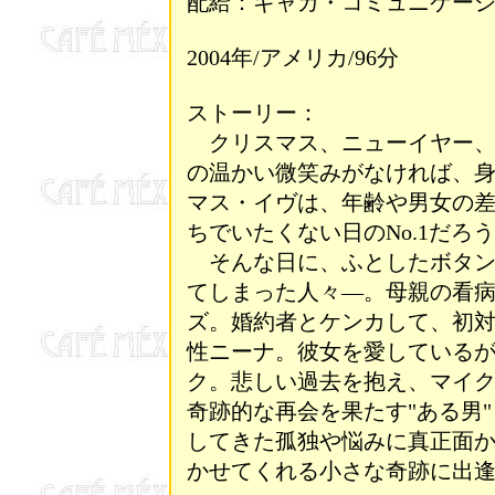
配給：ギャガ・コミュニケーシ
2004年/アメリカ/96分
ストーリー：
クリスマス、ニューイヤー、
の温かい微笑みがなければ、
マス・イヴは、年齢や男女の
ちでいたくない日のNo.1だろ
そんな日に、ふとしたボタン
てしまった人々―。母親の看
ズ。婚約者とケンカして、初
性ニーナ。彼女を愛している
ク。悲しい過去を抱え、マイ
奇跡的な再会を果たす"ある男
してきた孤独や悩みに真正面
かせてくれる小さな奇跡に出